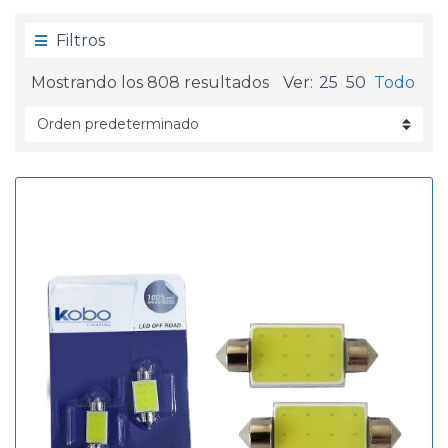
g
d
o
a
Filtros
r
í
Mostrando los 808 resultados
Ver:
25
50
Todo
a