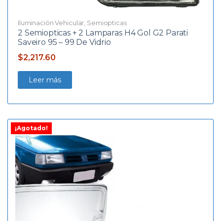
Iluminación Vehicular
,
Semiopticas
2 Semiopticas + 2 Lamparas H4 Gol G2 Parati
Saveiro 95 – 99 De Vidrio
$
2,217.60
Leer más
¡Agotado!