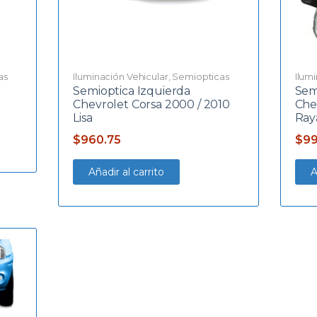
as
Iluminación Vehicular
,
Semiopticas
Ilum
Semioptica Izquierda
Sem
Chevrolet Corsa 2000 / 2010
Che
Lisa
Ray
$
960.75
$
99
Añadir al carrito
A