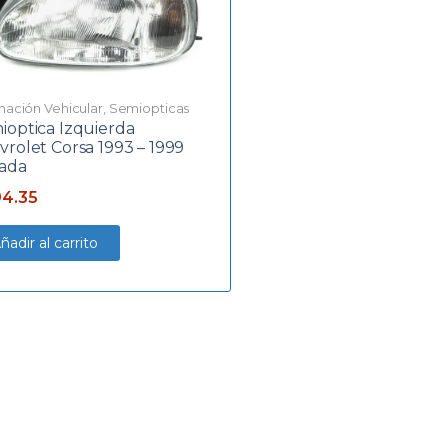
inación Vehicular
,
Semiopticas
ioptica Izquierda
vrolet Corsa 1993 – 1999
ada
4.35
ñadir al carrito