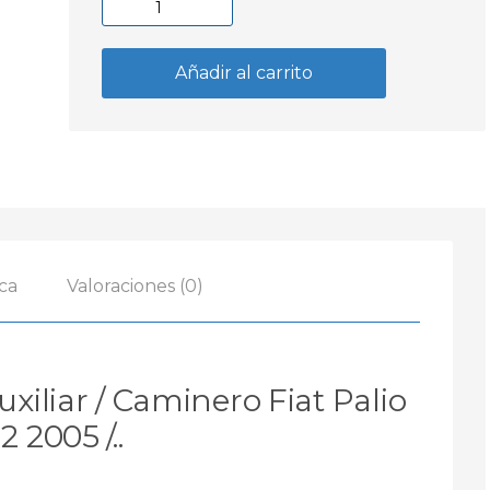
Kit
2
Faros
Añadir al carrito
Auxiliar
Caminero
Fiat
Palio
-
Siena
Fase
2
ca
Valoraciones (0)
2005
/...
cantidad
uxiliar / Caminero Fiat Palio
2 2005 /..