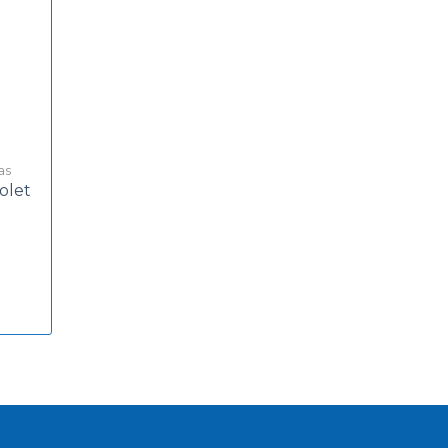
as
olet