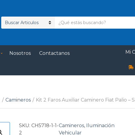
T
N
e
o
x
m
t
b
o
Mi 
Nosotros
Contactanos
r
d
e
e
d
b
e
ú
c
s
a
q
t
u
r
/
Camineros
/
Kit 2 Faros Auxiliar Caminero Fiat Palio – 
e
e
g
d
o
a
SKU:
CH5718-1-1-
Camineros
,
Iluminación
r
2
Vehicular
í