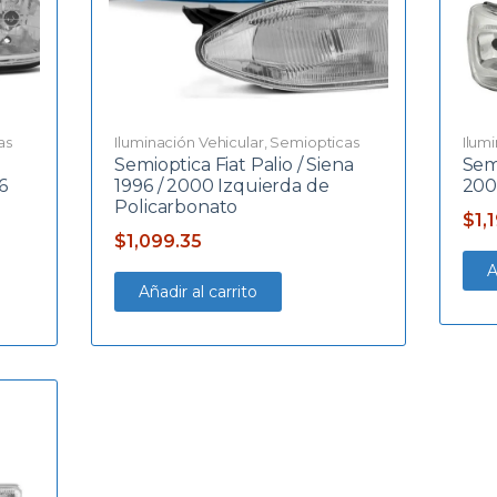
as
Iluminación Vehicular
,
Semiopticas
Ilum
Semioptica Fiat Palio / Siena
Semi
6
1996 / 2000 Izquierda de
200
Policarbonato
$
1,
$
1,099.35
A
Añadir al carrito