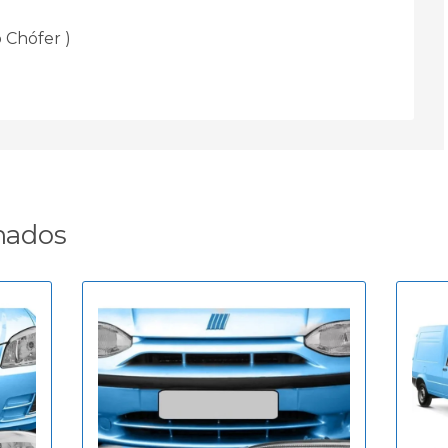
 Chófer )
nados