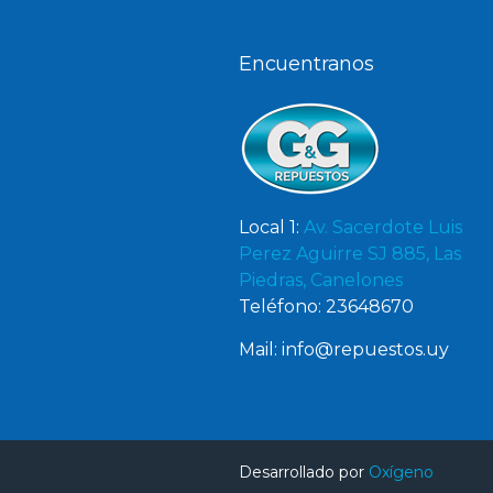
Encuentranos
Local 1:
Av. Sacerdote Luis
Perez Aguirre SJ 885, Las
Piedras, Canelones
Teléfono: 23648670
Mail: info@repuestos.uy
Desarrollado por
Oxígeno