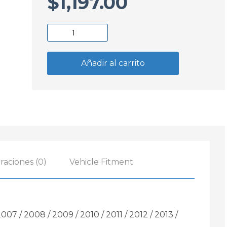
$
1,197.00
Semioptica
Fiat
Uno
Añadir al carrito
-
Fiorino
2004
/
2014
Izquierda
cantidad
raciones (0)
Vehicle Fitment
007 / 2008 / 2009 / 2010 / 2011 / 2012 / 2013 /