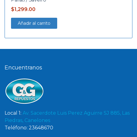
$
1,299.00
Añadir al carrito
Encuentranos
Local 1:
Av. Sacerdote Luis Perez Aguirre SJ 885, Las
Piedras, Canelones
Teléfono: 23648670