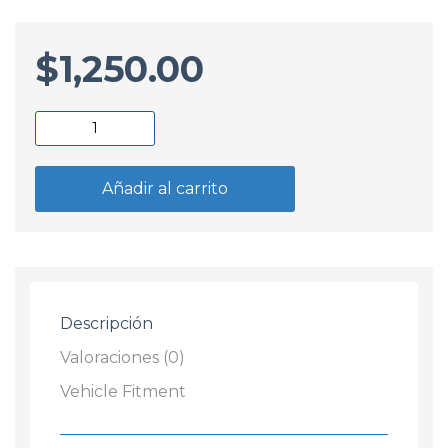
$
1,250.00
Semioptica
Derecha
VW
Añadir al carrito
Gol
G3
2000
/
2005
Descripción
Parati
/
Valoraciones (0)
Saveiro
Vehicle Fitment
cantidad