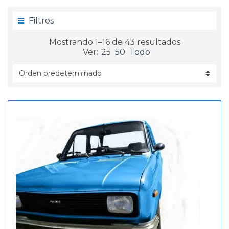
g
d
o
a
Filtros
r
í
Mostrando 1–16 de 43 resultados
a
Ver:
25
50
Todo