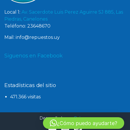
Local 1:
Av. Sacerdote Luis Perez Aguirre SJ 885, Las
Piedras, Canelones
Teléfono: 23648670
Mail: info@repuestos.uy
Siguenos en Facebook
Estadísticas del sitio
471.366 visitas
Desarrollado por
Oxígeno
¿Cómo puedo ayudarte?