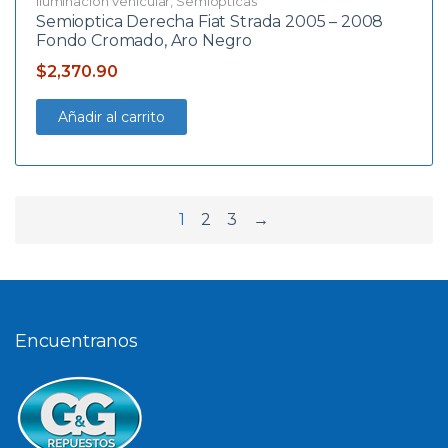
Iluminación Vehicular
,
Semiopticas
Semioptica Derecha Fiat Strada 2005 – 2008
Fondo Cromado, Aro Negro
$
2,370.90
Añadir al carrito
1
2
3
→
Encuentranos