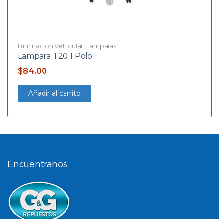
Iluminación Vehicular
,
Lamparas
Lampara T20 1 Polo
$
84.00
Añadir al carrito
Encuentranos