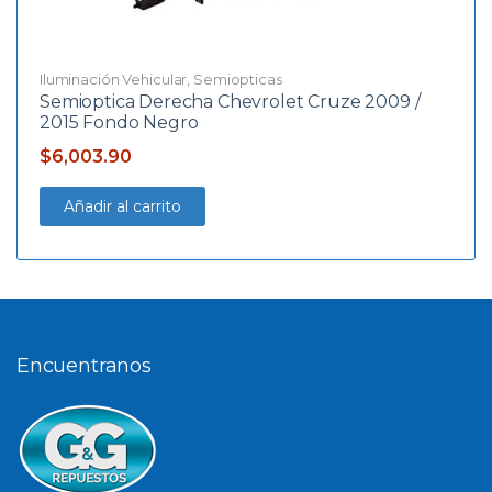
Iluminación Vehicular
,
Semiopticas
Semioptica Derecha Chevrolet Cruze 2009 /
2015 Fondo Negro
$
6,003.90
Añadir al carrito
Encuentranos