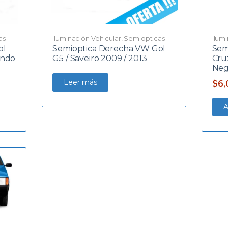
as
Iluminación Vehicular
,
Semiopticas
Ilum
ol
Semioptica Derecha VW Gol
Sem
ondo
G5 / Saveiro 2009 / 2013
Cru
Neg
Leer más
$
6,
A