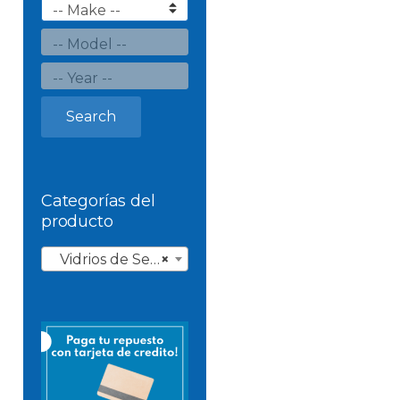
Search
Categorías del
producto
Vidrios de Semioptica
×