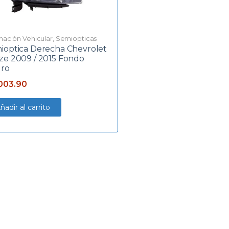
inación Vehicular
,
Semiopticas
ioptica Derecha Chevrolet
ze 2009 / 2015 Fondo
ro
003.90
ñadir al carrito