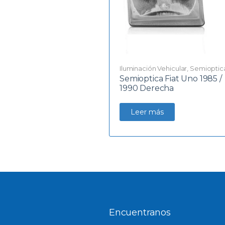
Iluminación Vehicular
,
Semioptic
Semioptica Fiat Uno 1985 /
1990 Derecha
Leer más
Encuentranos