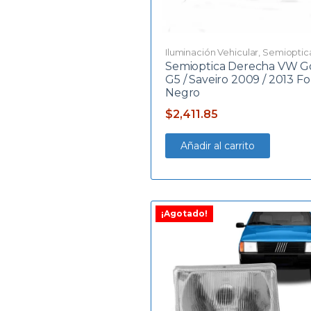
Iluminación Vehicular
,
Semioptic
Semioptica Derecha VW G
G5 / Saveiro 2009 / 2013 F
Negro
$
2,411.85
Añadir al carrito
¡Agotado!