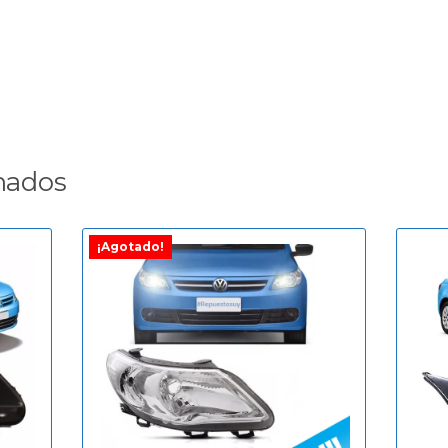
nados
¡Agotado!