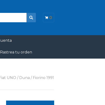
0
B
u
s
c
a
Cuenta
r
Rastrea tu orden
iat UNO / Duna / Fiorino 1991