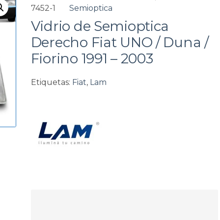
7452-1
Semioptica
a
Vidrio de Semioptica
Derecho Fiat UNO / Duna /
Fiorino 1991 – 2003
Etiquetas:
Fiat
,
Lam