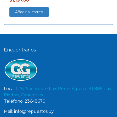
$
1,197.00
Añadir al carrito
Encuentranos
Local 1:
Av. Sacerdote Luis Perez Aguirre SJ 885, Las
Piedras, Canelones
Teléfono: 23648670
Mail: info@repuestos.uy