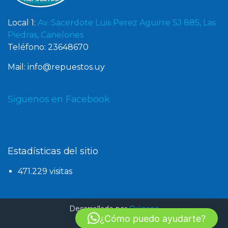
Local 1:
Av. Sacerdote Luis Perez Aguirre SJ 885, Las
Piedras, Canelones
Teléfono: 23648670
Mail: info@repuestos.uy
Siguenos en Facebook
Estadísticas del sitio
471.229 visitas
Desarrollado por
Oxígeno
¿Cómo puedo ayudarte?