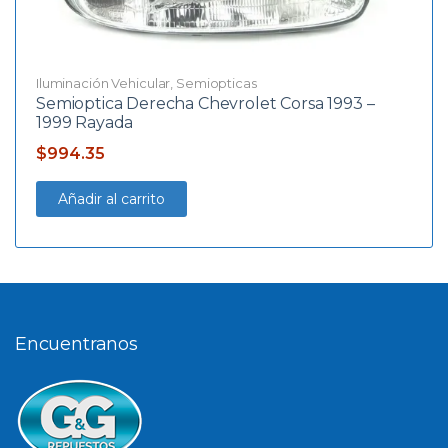
Iluminación Vehicular
,
Semiopticas
Semioptica Derecha Chevrolet Corsa 1993 –
1999 Rayada
$
994.35
Añadir al carrito
Encuentranos