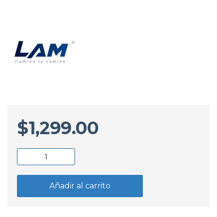
$
1,299.00
Semioptica
Derecha
VW
Añadir al carrito
Gol
G4