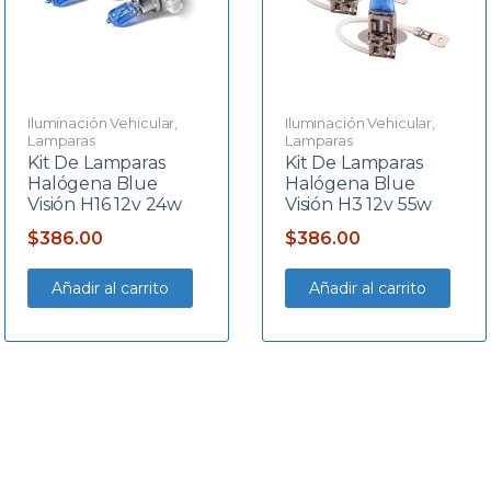
Iluminación Vehicular
,
Iluminación Vehicular
,
Lamparas
Lamparas
Kit De Lamparas
Kit De Lamparas
Halógena Blue
Halógena Blue
Visión H16 12v 24w
Visión H3 12v 55w
$
386.00
$
386.00
Añadir al carrito
Añadir al carrito