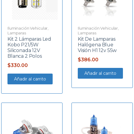
Iluminación Vehicular
,
Iluminación Vehicular
,
Lamparas
Lamparas
Kit 2 Lámparas Led
Kit De Lamparas
Kobo P21/5W
Halógena Blue
Siliconada 12V
Visión H1 12v 55w
Blanca 2 Polos
$
386.00
$
330.00
Añadir al carrito
Añadir al carrito