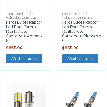
Faros
,
Iluminación
Faros
,
Iluminación
Vehicular
,
Lamparas
Vehicular
,
Lamparas
Faros Luces Raptor
Faros Luces Raptor
Led Para Careta
Led Para Careta
Rejilla Auto
Rejilla Auto
Camioneta Ambar x
Camioneta Blancos x
6
6
$
865.00
$
865.00
Añadir al carrito
Añadir al carrito