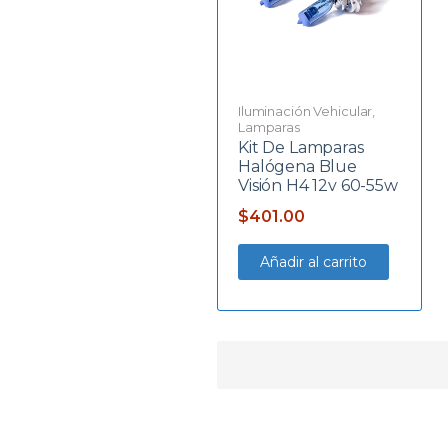
Iluminación Vehicular
,
Lamparas
Kit De Lamparas
Halógena Blue
Visión H4 12v 60-55w
$
401.00
Añadir al carrito