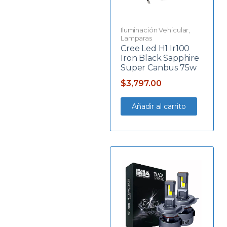
Iluminación Vehicular
,
Lamparas
Cree Led H1 Ir100
Iron Black Sapphire
Super Canbus 75w
$
3,797.00
Añadir al carrito