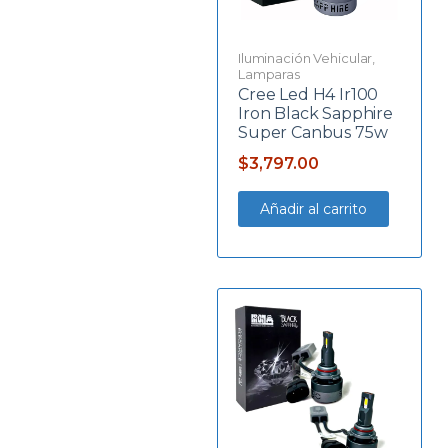
Iluminación Vehicular
,
Lamparas
Cree Led H4 Ir100
Iron Black Sapphire
Super Canbus 75w
$
3,797.00
Añadir al carrito