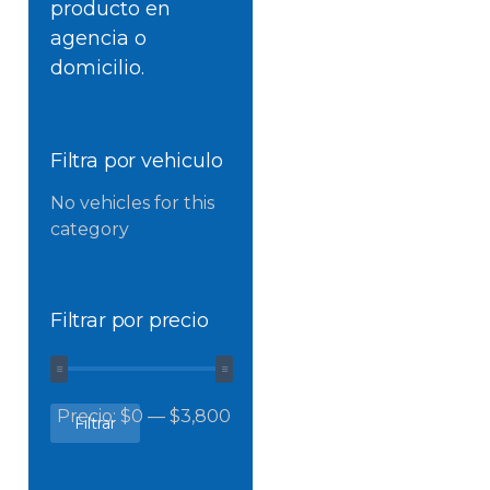
producto en
agencia o
domicilio.
Filtra por vehiculo
No vehicles for this
category
Filtrar por precio
Precio
Precio
Precio:
$0
—
$3,800
Filtrar
mínimo
máximo