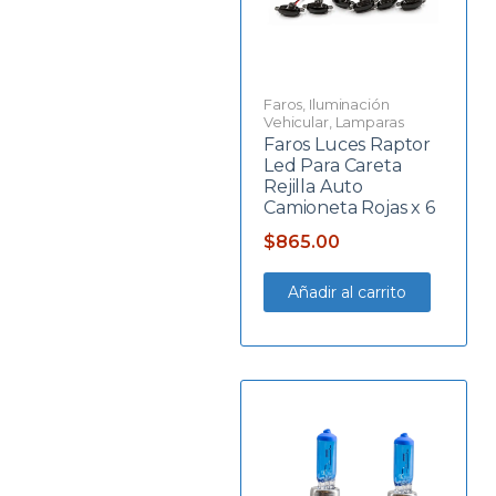
Faros
,
Iluminación
Vehicular
,
Lamparas
Faros Luces Raptor
Led Para Careta
Rejilla Auto
Camioneta Rojas x 6
$
865.00
Añadir al carrito