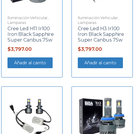
Iluminación Vehicular
,
Iluminación Vehicular
,
Lamparas
Lamparas
Cree Led H11 Ir100
Cree Led H3 Ir100
Iron Black Sapphire
Iron Black Sapphire
Super Canbus 75w
Super Canbus 75w
$
3,797.00
$
3,797.00
Añadir al carrito
Añadir al carrito