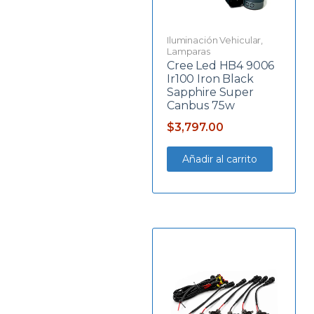
Iluminación Vehicular
,
Lamparas
Cree Led HB4 9006
Ir100 Iron Black
Sapphire Super
Canbus 75w
$
3,797.00
Añadir al carrito