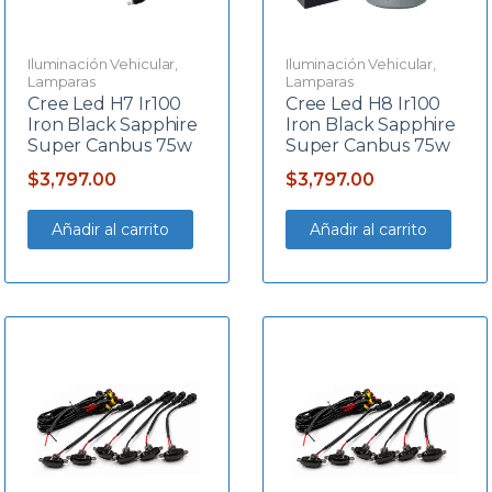
Iluminación Vehicular
,
Iluminación Vehicular
,
Lamparas
Lamparas
Cree Led H7 Ir100
Cree Led H8 Ir100
Iron Black Sapphire
Iron Black Sapphire
Super Canbus 75w
Super Canbus 75w
$
3,797.00
$
3,797.00
Añadir al carrito
Añadir al carrito