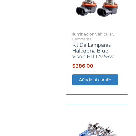
Iluminación Vehicular
,
Lamparas
Kit De Lamparas
Halógena Blue
Visión H11 12v 55w
$
386.00
Añadir al carrito