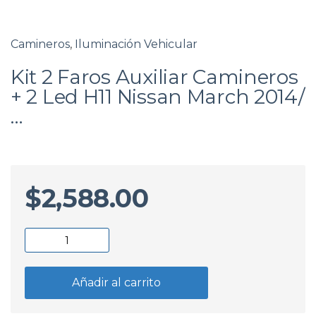
Camineros
,
Iluminación Vehicular
Kit 2 Faros Auxiliar Camineros
+ 2 Led H11 Nissan March 2014/
…
$
2,588.00
Kit
2
Faros
Añadir al carrito
Auxiliar
Camineros