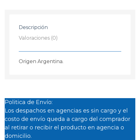
+
2
Led
Descripción
H11
Nissan
Valoraciones (0)
March
2014/...
cantidad
Origen Argentina.
Politica de Envío:
Los despachos en agencias es sin cargo y el
costo de envío queda a cargo del comprador
al retirar o recibir el producto en agencia o
domicilio.