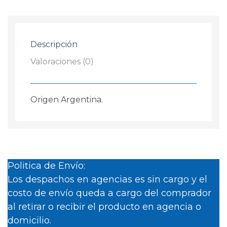
+
2
Led
Descripción
H11
Renault
Valoraciones (0)
Clio
2003
-
Origen Argentina.
2006
cantidad
Politica de Envío:
Los despachos en agencias es sin cargo y el
costo de envío queda a cargo del comprador
al retirar o recibir el producto en agencia o
domicilio.