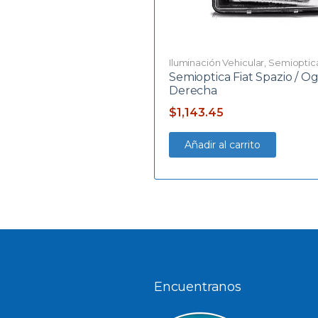
Iluminación Vehicular
,
Semioptic
Semioptica Fiat Spazio / Og
Derecha
$
1,143.45
Añadir al carrito
Encuentranos