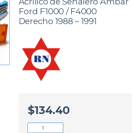
Acrilico de Señalero Ambar
a
Ford F1000 / F4000
Derecho 1988 – 1991
$
134.40
Acrilico