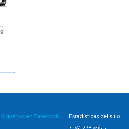
as
gi
Siguenos en Facebook
Estadísticas del sitio
471.238 visitas