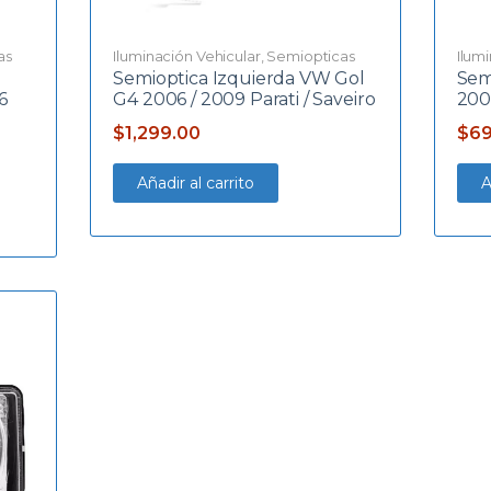
as
Iluminación Vehicular
,
Semiopticas
Ilum
Semioptica Izquierda VW Gol
Semi
6
G4 2006 / 2009 Parati / Saveiro
200
$
1,299.00
$
69
Añadir al carrito
A