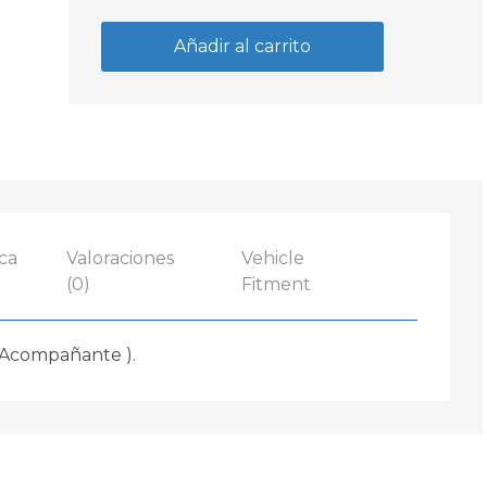
de
Señalero
Añadir al carrito
Ambar
Ford
F1000
/
F4000
Derecho
1988
-
ca
Valoraciones
Vehicle
1991
(0)
Fitment
cantidad
 Acompañante ).