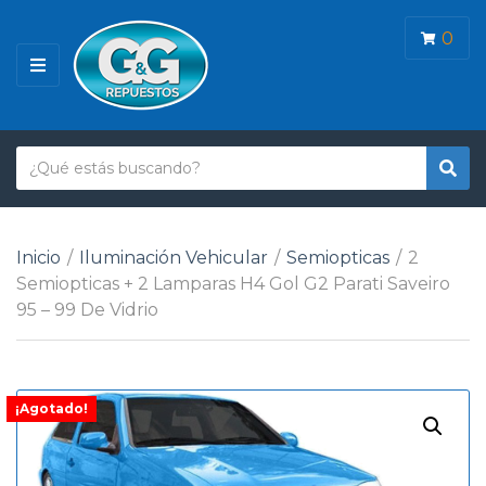
0
M
E
N
Ú
T
B
N
e
u
o
x
s
m
t
c
b
Inicio
/
Iluminación Vehicular
/
Semiopticas
/
2
o
a
r
Semiopticas + 2 Lamparas H4 Gol G2 Parati Saveiro
r
d
e
95 – 99 De Vidrio
e
d
b
e
ú
c
s
¡Agotado!
a
q
t
u
e
e