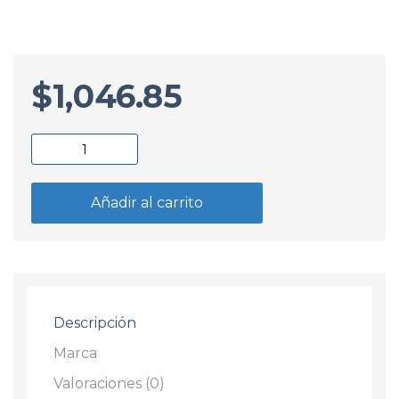
$
1,046.85
Faro
Auxiliar
Caminero
Añadir al carrito
Izquierdo
Vw
Gol
G7
2016
Descripción
-
2019
Marca
cantidad
Valoraciones (0)