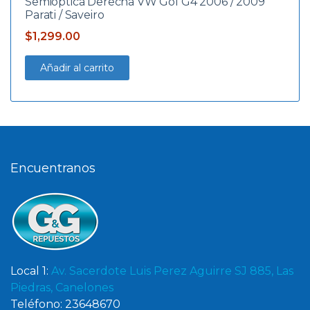
Semioptica Derecha VW Gol G4 2006 / 2009
Parati / Saveiro
$
1,299.00
Añadir al carrito
Encuentranos
Local 1:
Av. Sacerdote Luis Perez Aguirre SJ 885, Las
Piedras, Canelones
Teléfono: 23648670