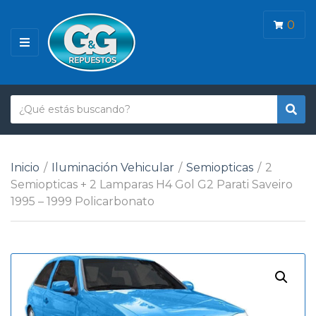
0
M
E
N
Ú
T
B
N
e
u
o
x
s
m
t
c
b
Inicio
/
Iluminación Vehicular
/
Semiopticas
/
2
o
a
r
Semiopticas + 2 Lamparas H4 Gol G2 Parati Saveiro
r
d
e
1995 – 1999 Policarbonato
e
d
b
e
ú
c
s
a
q
t
u
e
e