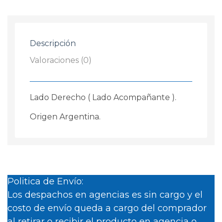
H4
Gol
G2
Descripción
Parati
Saveiro
Valoraciones (0)
1995
-
1999
Lado Derecho ( Lado Acompañante ).
Policarbonato
Origen Argentina.
cantidad
Politica de Envío:
Los despachos en agencias es sin cargo y el
costo de envío queda a cargo del comprador
al retirar o recibir el producto en agencia o