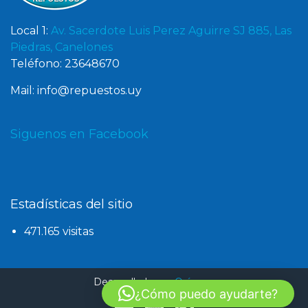
Local 1:
Av. Sacerdote Luis Perez Aguirre SJ 885, Las
Piedras, Canelones
Teléfono: 23648670
Mail: info@repuestos.uy
Siguenos en Facebook
Estadísticas del sitio
471.165 visitas
Desarrollado por
Oxígeno
¿Cómo puedo ayudarte?