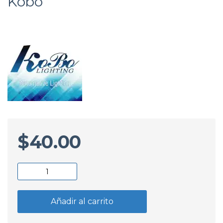
Kobo
$
40.00
Lampara
12/21-
5W
Añadir al carrito
Ambar