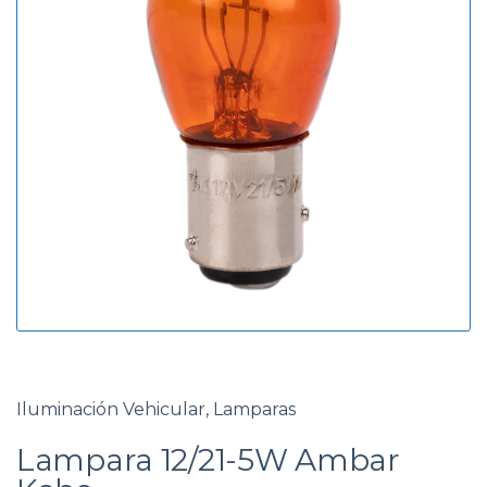
g
d
o
a
r
í
a
Iluminación Vehicular
,
Lamparas
Lampara 12/21-5W Ambar