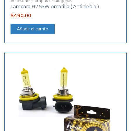
Accesorios
,
Lámparas Halógenas
Lampara H7 55W Amarilla ( Antiniebla )
$
490.00
Añadir al carrito