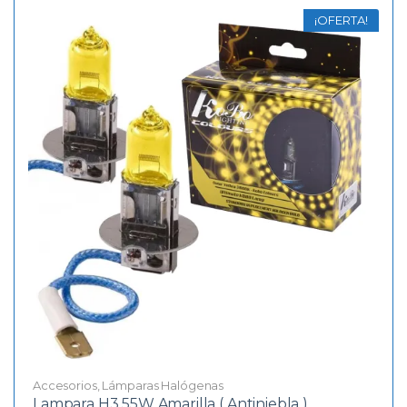
¡OFERTA!
Accesorios
,
Lámparas Halógenas
Lampara H3 55W Amarilla ( Antiniebla )