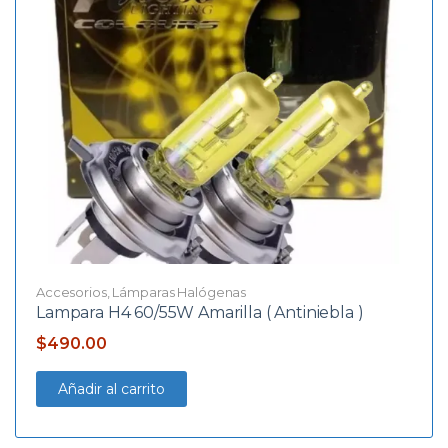
Accesorios
,
Lámparas Halógenas
Lampara H4 60/55W Amarilla ( Antiniebla )
$
490.00
Añadir al carrito