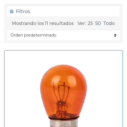
g
d
o
a
Filtros
r
í
Mostrando los 11 resultados
Ver:
25
50
Todo
a