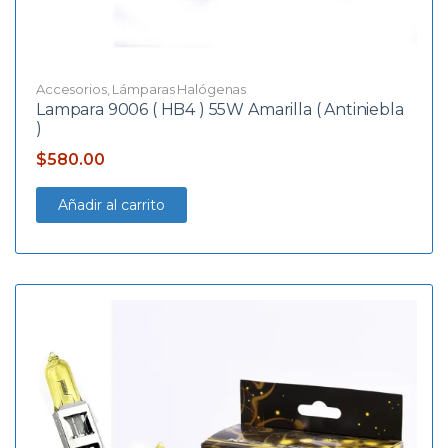
Accesorios
,
Lámparas Halógenas
Lampara 9006 ( HB4 ) 55W Amarilla ( Antiniebla
)
$
580.00
Añadir al carrito