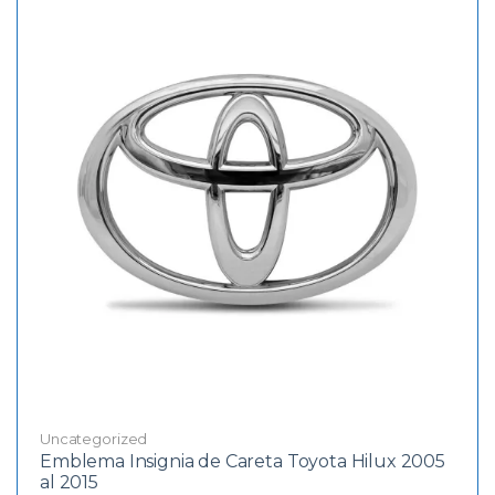
Uncategorized
Emblema Insignia de Careta Toyota Hilux 2005
al 2015