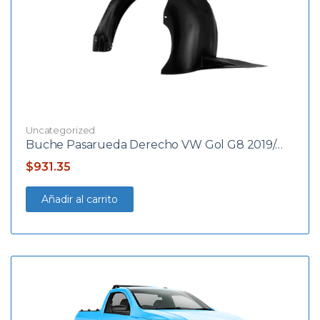
Uncategorized
Buche Pasarueda Derecho VW Gol G8 2019/…
$
931.35
Añadir al carrito