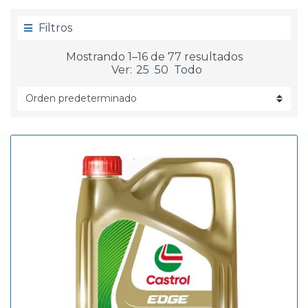
g
d
o
a
Filtros
r
í
Mostrando 1–16 de 77 resultados
a
Ver:
25
50
Todo