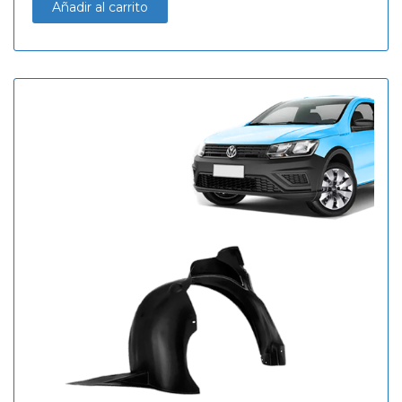
Añadir al carrito