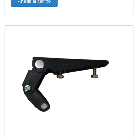
Añadir al carrito