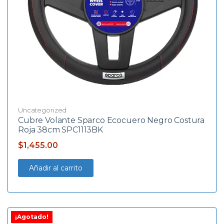
Uncategorized
Cubre Volante Sparco Ecocuero Negro Costura
Roja 38cm SPC1113BK
$
1,455.00
Añadir al carrito
¡Agotado!