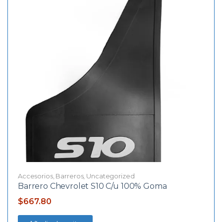
Accesorios
,
Barreros
,
Uncategorized
Barrero Chevrolet S10 C/u 100% Goma
$
667.80