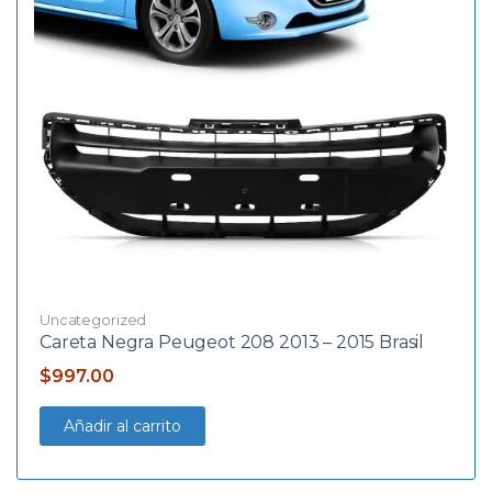
Uncategorized
Careta Negra Peugeot 208 2013 – 2015 Brasil
$
997.00
Añadir al carrito