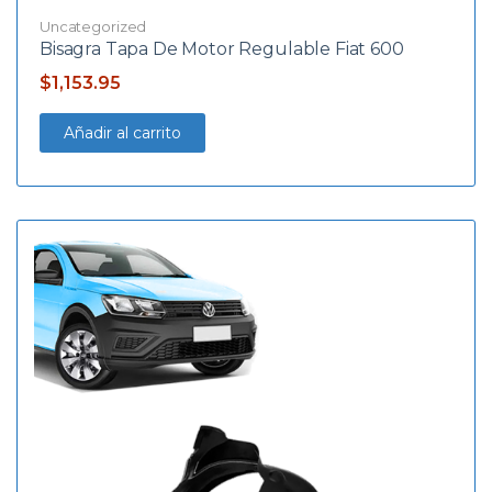
Uncategorized
Bisagra Tapa De Motor Regulable Fiat 600
$
1,153.95
Añadir al carrito