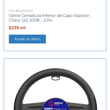
Uncategorized
Cierre Cerradura Inferior de Capo Espolon
Chery QQ 2008 – 2014
$
239.40
Añadir al carrito