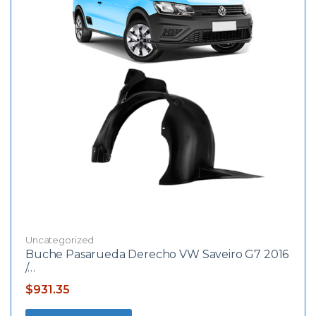
Uncategorized
Buche Pasarueda Derecho VW Saveiro G7 2016
/…
$
931.35