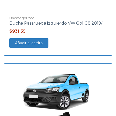
Uncategorized
Buche Pasarueda Izquierdo VW Gol G8 2019/…
$
931.35
Añadir al carrito