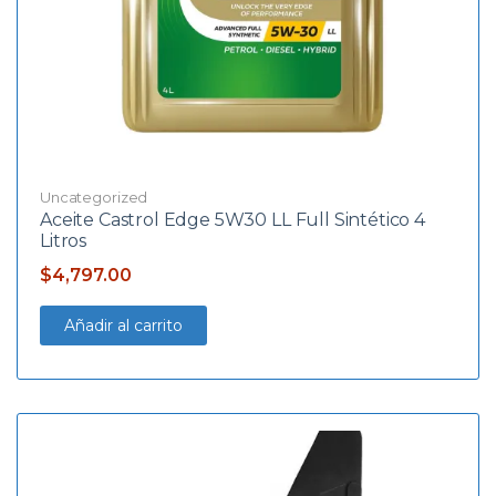
Uncategorized
Aceite Castrol Edge 5W30 LL Full Sintético 4
Litros
$
4,797.00
Añadir al carrito