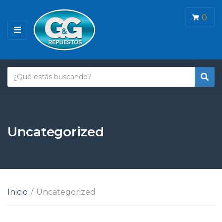
0
M
E
N
Ú
T
B
N
e
u
o
x
s
m
t
c
b
o
a
Uncategorized
r
r
d
e
e
d
b
e
ú
c
s
a
q
Inicio
/
Uncategorized
t
u
e
e