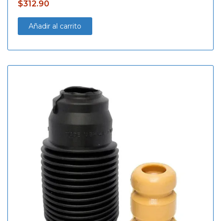
$
312.90
Añadir al carrito