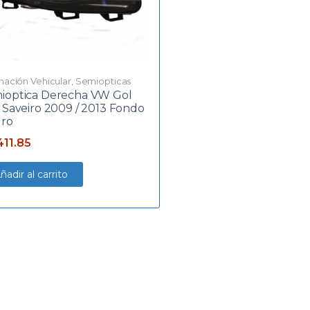
inación Vehicular
,
Semiopticas
ioptica Derecha VW Gol
/ Saveiro 2009 / 2013 Fondo
ro
411.85
ñadir al carrito