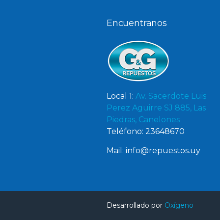
Encuentranos
Local 1:
Av. Sacerdote Luis
Perez Aguirre SJ 885, Las
Piedras, Canelones
Teléfono: 23648670
Mail: info@repuestos.uy
Desarrollado por
Oxígeno