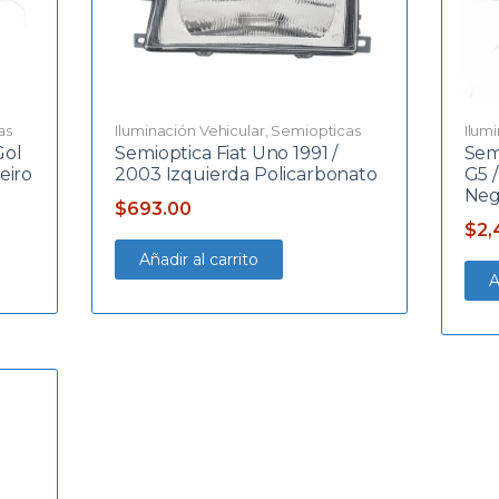
as
Iluminación Vehicular
,
Semiopticas
Ilum
Gol
Semioptica Fiat Uno 1991 /
Sem
eiro
2003 Izquierda Policarbonato
G5 
Neg
$
693.00
$
2,
Añadir al carrito
A