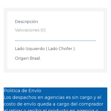
Paragolpe
Fiat
Uno
Descripción
Evo
2010
Valoraciones (0)
2014
Izquierdo
cantidad
Lado Izquierdo ( Lado Chofer ).
Origen Brasil.
Politica de Envío:
Los despachos en agencias es sin cargo y el
costo de envío queda a cargo del comprador
al retirar o recibir el producto en agencia o