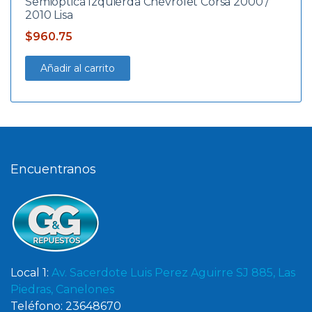
Semioptica Izquierda Chevrolet Corsa 2000 /
2010 Lisa
$
960.75
Añadir al carrito
Encuentranos
Local 1:
Av. Sacerdote Luis Perez Aguirre SJ 885, Las
Piedras, Canelones
Teléfono: 23648670