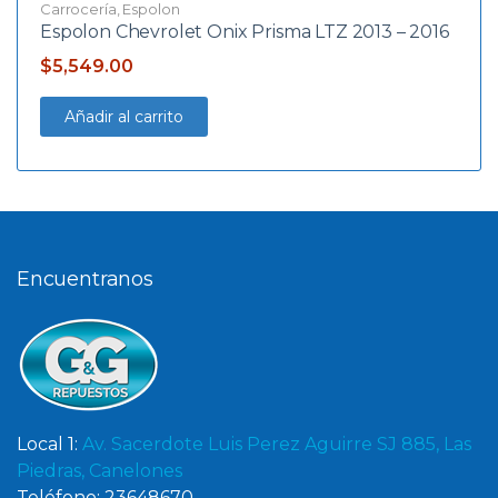
Carrocería
,
Espolon
Espolon Chevrolet Onix Prisma LTZ 2013 – 2016
$
5,549.00
Añadir al carrito
Encuentranos
Local 1:
Av. Sacerdote Luis Perez Aguirre SJ 885, Las
Piedras, Canelones
Teléfono: 23648670