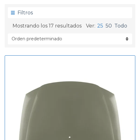
g
d
o
a
Filtros
r
í
Mostrando los 17 resultados
Ver:
25
50
Todo
a