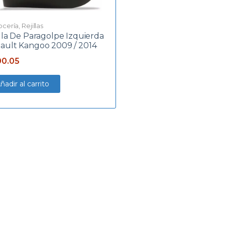
ocería
,
Rejillas
illa De Paragolpe Izquierda
ault Kangoo 2009 / 2014
0.05
ñadir al carrito