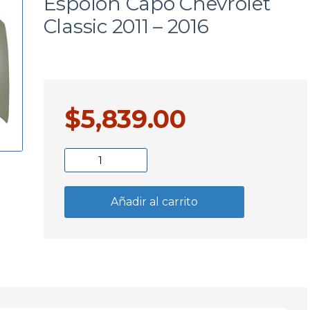
Espolon Capo Chevrolet
a
Classic 2011 – 2016
$
5,839.00
Espolon
Capo
Chevrolet
Añadir al carrito
Classic
2011
-
2016
cantidad