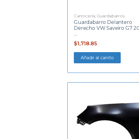
Carrocería
,
Guardabarros
Guardabarro Delantero
Derecho VW Saveiro G7 20
…
$
1,718.85
Añadir al carrito