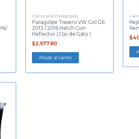
Carrocería
,
Paragolpes
Carr
Paragolpe Trasero VW Gol G6
Rej
16/
2013 / 2016 Hatch Con
Ren
Reflector ( Ojo de Gato )
$
40
$
2,977.80
A
Añadir al carrito