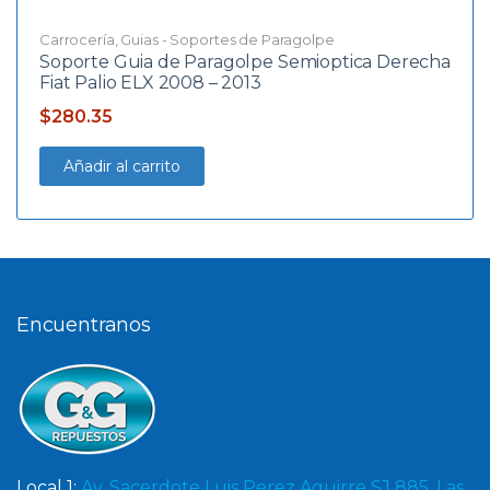
Carrocería
,
Guias - Soportes de Paragolpe
Soporte Guia de Paragolpe Semioptica Derecha
Fiat Palio ELX 2008 – 2013
$
280.35
Añadir al carrito
Encuentranos
Local 1:
Av. Sacerdote Luis Perez Aguirre SJ 885, Las