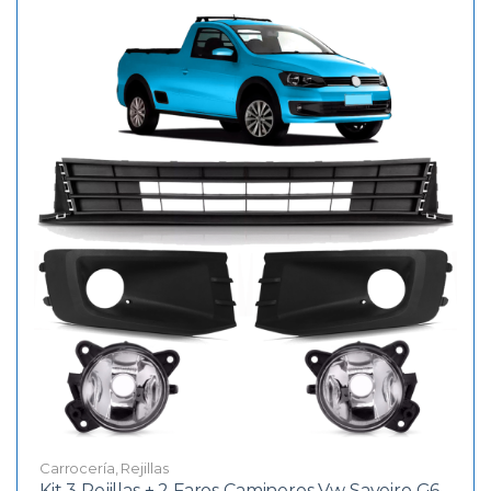
Carrocería
,
Rejillas
Kit 3 Rejillas + 2 Faros Camineros Vw Saveiro G6