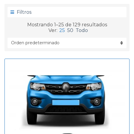
g
d
o
a
Filtros
r
í
Mostrando 1–25 de 129 resultados
a
Ver:
25
50
Todo