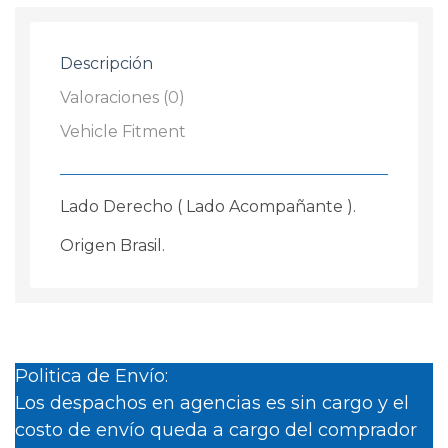
Saveiro
G6
Descripción
2014
-
Valoraciones (0)
2015
Vehicle Fitment
cantidad
Lado Derecho ( Lado Acompañante ).
Origen Brasil.
Politica de Envío:
Los despachos en agencias es sin cargo y el
costo de envío queda a cargo del comprador