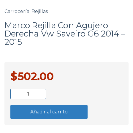
Carrocería
,
Rejillas
Marco Rejilla Con Agujero
Derecha Vw Saveiro G6 2014 –
2015
$
502.00
Marco
Rejilla
Con
Añadir al carrito
Agujero
Derecha
Vw