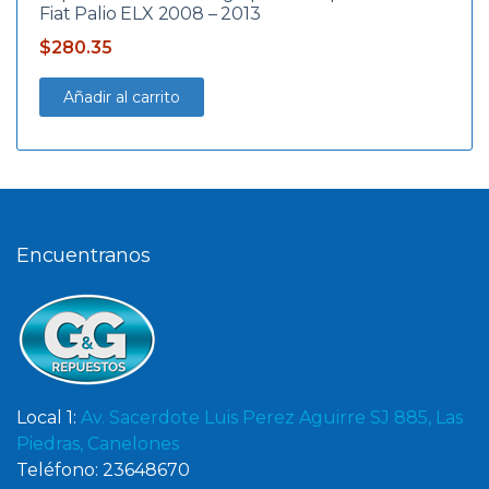
Fiat Palio ELX 2008 – 2013
$
280.35
Añadir al carrito
Encuentranos
Local 1:
Av. Sacerdote Luis Perez Aguirre SJ 885, Las
Piedras, Canelones
Teléfono: 23648670