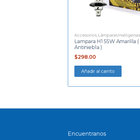
Accesorios
,
Lámparas Halógena
Lampara H1 55W Amarilla (
Antiniebla )
$
298.00
Añadir al carrito
Encuentranos