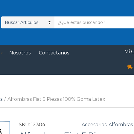
T
N
e
o
x
m
t
b
o
Mi 
Nosotros
Contactanos
r
d
e
e
d
b
e
ú
c
s
a
q
t
u
s
/
Alfombras Fiat 5 Piezas 100% Goma Latex
e
e
g
d
o
a
SKU:
12304
Accesorios
,
Alfombras
r
í