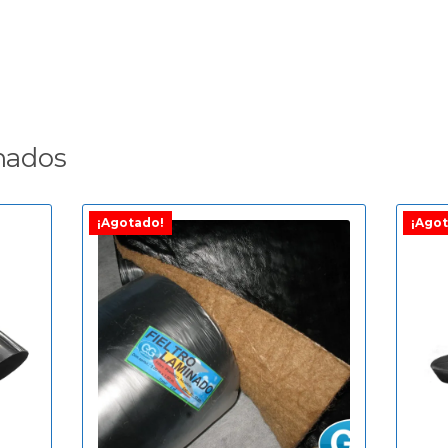
nados
¡Agotado!
¡Agot