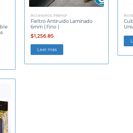
Accesorios
,
Interior
Acce
Fieltro Antiruido Laminado
Cub
ble
6mm ( Fino )
Univ
as
$
1,256.85
L
Leer más