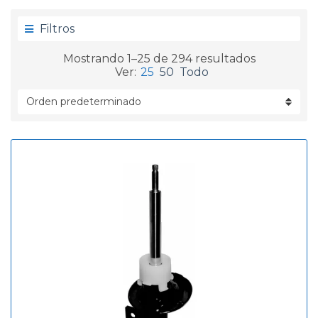
g
d
o
a
Filtros
r
í
Mostrando 1–25 de 294 resultados
a
Ver:
25
50
Todo