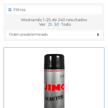
g
d
o
a
Filtros
r
í
Mostrando 1–25 de 240 resultados
a
Ver:
25
50
Todo