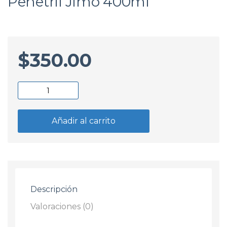
Penetril Jimo 400ml
$
350.00
Afloja
Tuerca
Lubricante
Añadir al carrito
Penetril
Jimo
400ml
cantidad
Descripción
Valoraciones (0)