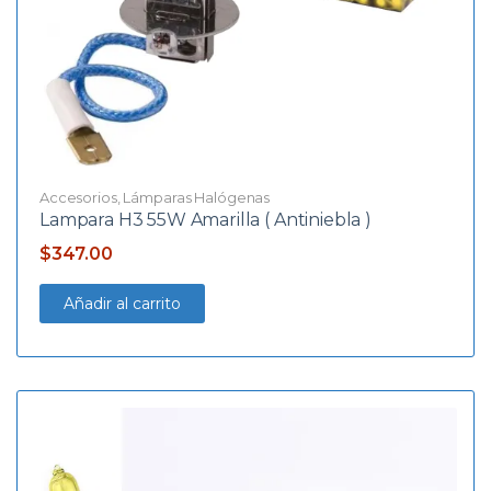
Accesorios
,
Lámparas Halógenas
Lampara H3 55W Amarilla ( Antiniebla )
El
El
$
347.00
precio
precio
Añadir al carrito
original
actual
era:
es:
$458.90.
$347.00.