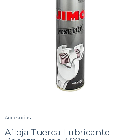
g
d
o
a
r
í
a
Accesorios
Afloja Tuerca Lubricante