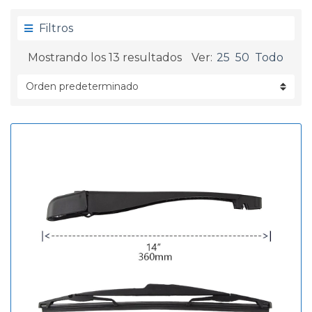
g
d
o
a
Filtros
r
í
Mostrando los 13 resultados
Ver:
25
50
Todo
a