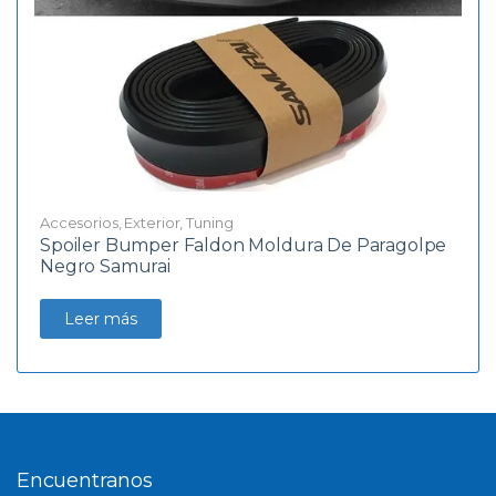
Accesorios
,
Exterior
,
Tuning
Spoiler Bumper Faldon Moldura De Paragolpe
Negro Samurai
Leer más
Encuentranos