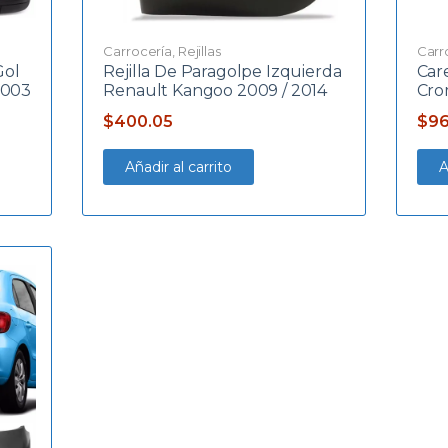
Carrocería
,
Rejillas
Carr
Gol
Rejilla De Paragolpe Izquierda
Care
2003
Renault Kangoo 2009 / 2014
Cro
$
400.05
$
96
Añadir al carrito
A