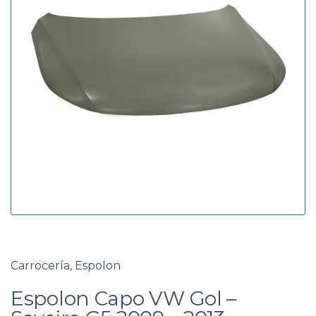
g
d
o
a
r
í
a
Carrocería
,
Espolon
Espolon Capo VW Gol –