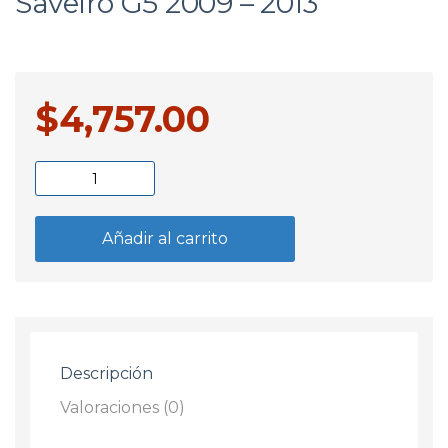
Saveiro G5 2009 – 2013
$
4,757.00
Espolon
Capo
VW
Añadir al carrito
Gol
-
Saveiro
G5
2009
Descripción
-
2013
Valoraciones (0)
cantidad