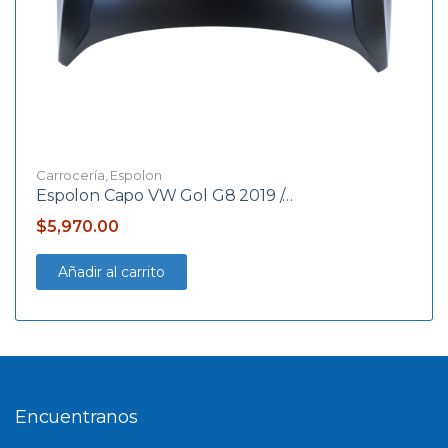
Carrocería
,
Espolon
Espolon Capo VW Gol G8 2019 /…
$
5,970.00
Añadir al carrito
Encuentranos