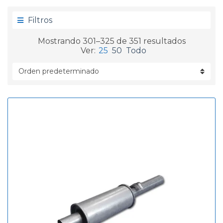
g
d
o
a
Filtros
r
í
Mostrando 301–325 de 351 resultados
a
Ver:
25
50
Todo