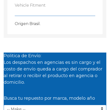
cantidad
Vehicle Fitment
Origen Brasil.
Politica de Envío:
Los despachos en agencias es sin cargo y el
costo de envío queda a cargo del comprador
al retirar o recibir el producto en agencia o
domicilio.
Busca tu repuesto por marca, modelo año