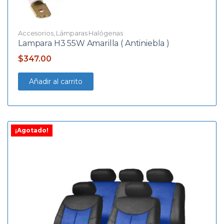
Accesorios
,
Lámparas Halógenas
Lampara H3 55W Amarilla ( Antiniebla )
El
El
$
347.00
precio
precio
Añadir al carrito
original
actual
era:
es:
$458.90.
$347.00.
¡Agotado!