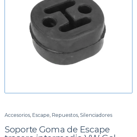
g
d
o
a
r
í
a
Accesorios
,
Escape
,
Repuestos
,
Silenciadores
Soporte Goma de Escape