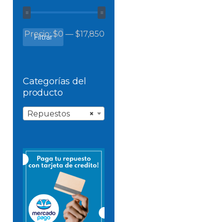
Precio
Precio
Precio:
$0
—
$17,850
Filtrar
mínimo
máximo
Categorías del
producto
Repuestos
×