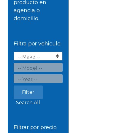
producto en
agencia o
domicilio.
Filtra por vehiculo
Filter
Search All
Filtrar por precio