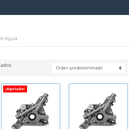
a
e Agua
tados
¡Agotado!