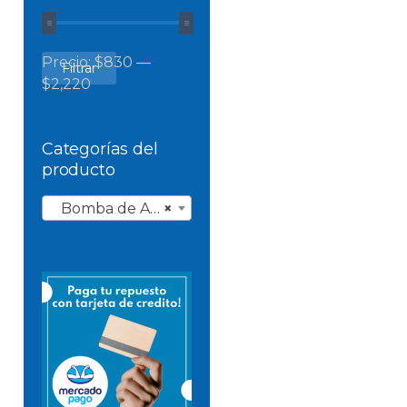
Precio
Precio
Precio:
$830
—
Filtrar
mínimo
máximo
$2,220
Categorías del
producto
Bomba de Agua
×