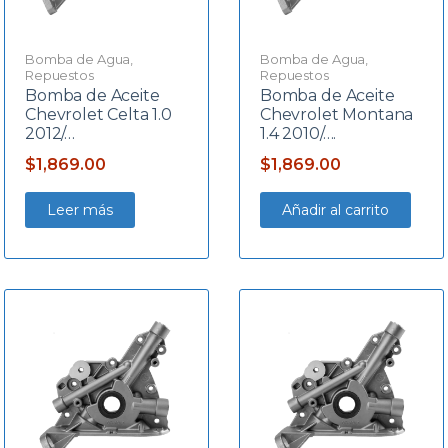
Bomba de Agua
,
Bomba de Agua
,
Repuestos
Repuestos
Bomba de Aceite
Bomba de Aceite
Chevrolet Celta 1.0
Chevrolet Montana
2012/…
1.4 2010/….
$
1,869.00
$
1,869.00
Leer más
Añadir al carrito