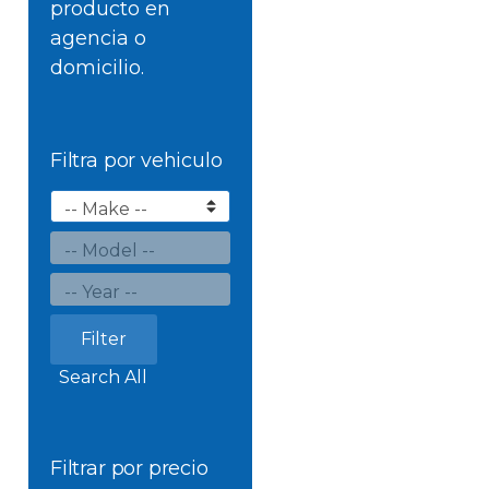
producto en
agencia o
domicilio.
Filtra por vehiculo
Filter
Search All
Filtrar por precio