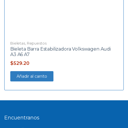
Bieletas
,
Repuestos
Bieleta Barra Estabilizadora Volkswagen Audi
A3 A6 A7
$
529.20
Añadir al carrito
Encuentranos