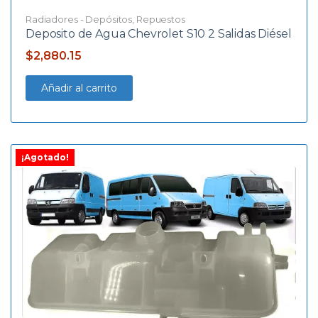
Radiadores - Depósitos
,
Repuestos
Deposito de Agua Chevrolet S10 2 Salidas Diésel
$
2,880.15
Añadir al carrito
¡Agotado!