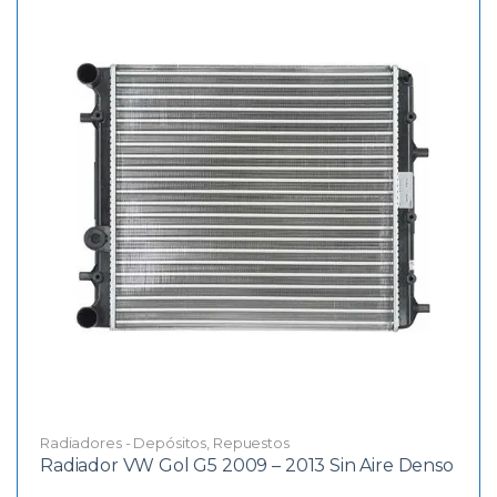
Radiadores - Depósitos
,
Repuestos
Radiador VW Gol G5 2009 – 2013 Sin Aire Denso