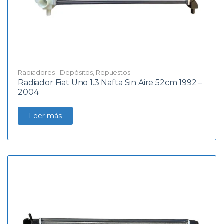
Radiadores - Depósitos
,
Repuestos
Radiador Fiat Uno 1.3 Nafta Sin Aire 52cm 1992 –
2004
Leer más