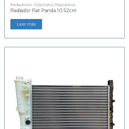
Radiadores - Depósitos
,
Repuestos
Radiador Fiat Panda 1.0 52cm
Leer más