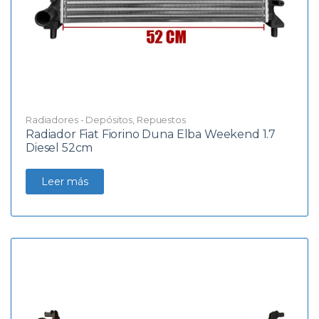
Radiadores - Depósitos
,
Repuestos
Radiador Fiat Fiorino Duna Elba Weekend 1.7
Diesel 52cm
Leer más