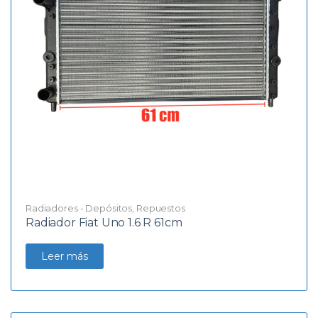
Radiadores - Depósitos
,
Repuestos
Radiador Fiat Uno 1.6 R 61cm
Leer más