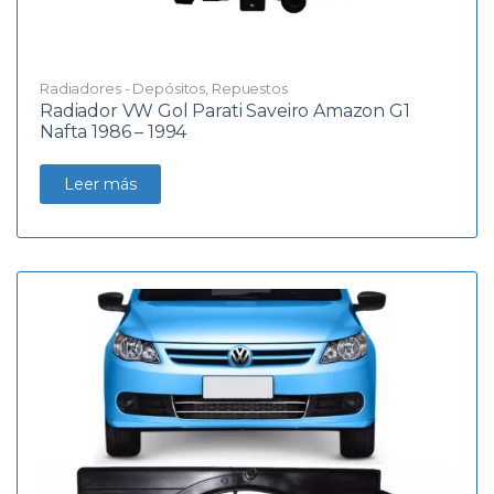
Radiadores - Depósitos
,
Repuestos
Radiador VW Gol Parati Saveiro Amazon G1
Nafta 1986 – 1994
Leer más