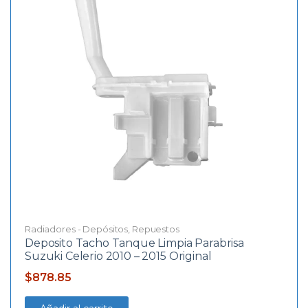
Radiadores - Depósitos
,
Repuestos
Deposito Tacho Tanque Limpia Parabrisa
Suzuki Celerio 2010 – 2015 Original
$
878.85