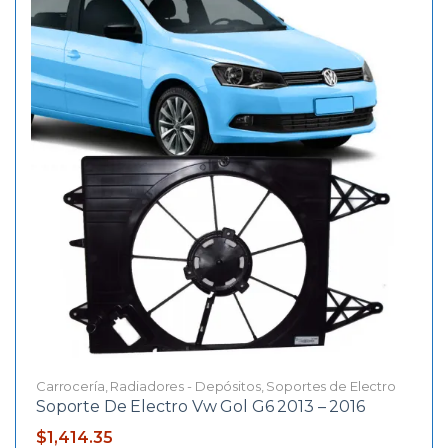
Carrocería
,
Radiadores - Depósitos
,
Soportes de Electro
Soporte De Electro Vw Gol G6 2013 – 2016
$
1,414.35