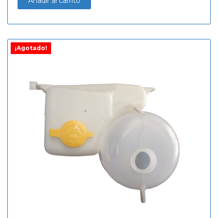
Añadir al carrito
¡Agotado!