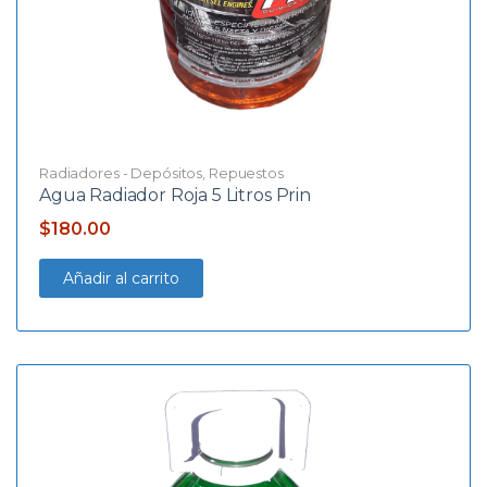
Radiadores - Depósitos
,
Repuestos
Agua Radiador Roja 5 Litros Prin
$
180.00
Añadir al carrito