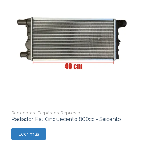
Radiadores - Depósitos
,
Repuestos
Radiador Fiat Cinquecento 800cc – Seicento
Leer más