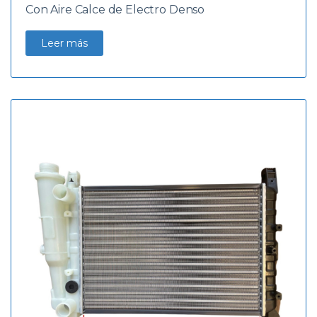
Con Aire Calce de Electro Denso
Leer más