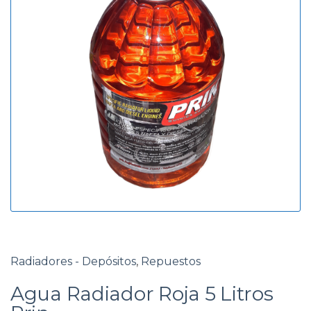
g
d
o
a
r
í
a
Radiadores - Depósitos
,
Repuestos
Agua Radiador Roja 5 Litros