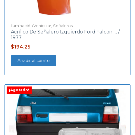
Iluminación Vehicular
,
Señaleros
Acrílico De Señalero Izquierdo Ford Falcon … /
1977
$
194.25
Añadir al carrito
¡Agotado!