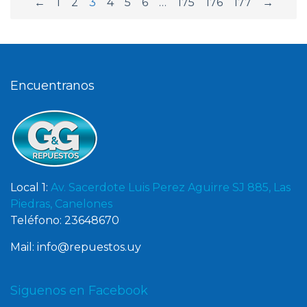
←
1
2
3
4
5
6
…
175
176
177
→
Encuentranos
Local 1:
Av. Sacerdote Luis Perez Aguirre SJ 885, Las
Piedras, Canelones
Teléfono: 23648670
Mail: info@repuestos.uy
Siguenos en Facebook