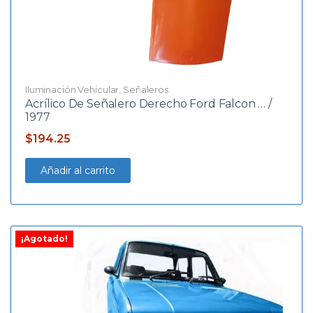
Iluminación Vehicular
,
Señaleros
Acrílico De Señalero Derecho Ford Falcon … /
1977
$
194.25
Añadir al carrito
¡Agotado!