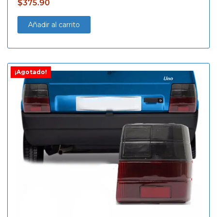
$
375.90
Añadir al carrito
¡Agotado!