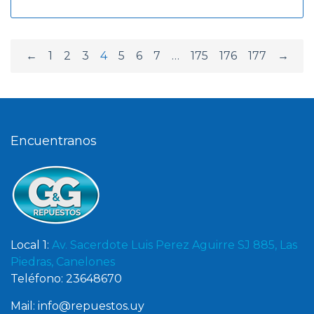
←
1
2
3
4
5
6
7
…
175
176
177
→
Encuentranos
Local 1:
Av. Sacerdote Luis Perez Aguirre SJ 885, Las
Piedras, Canelones
Teléfono: 23648670
Mail: info@repuestos.uy