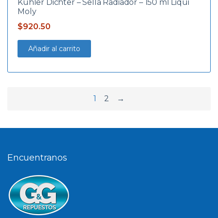
Kühler Dichter – Sella Radiador – 150 ml Liqui
Moly
$
920.50
Añadir al carrito
1
2
→
Encuentranos