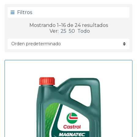
g
d
o
a
Filtros
r
í
Mostrando 1–16 de 24 resultados
a
Ver:
25
50
Todo