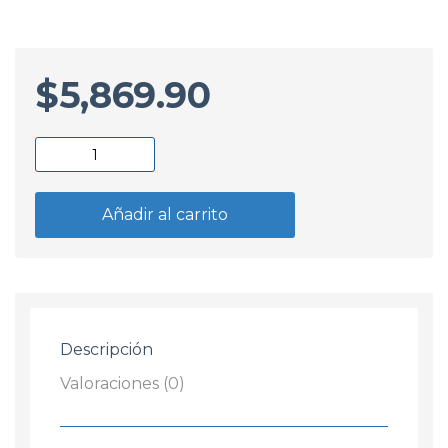
$
5,869.90
Aceite
Castrol
EDGE
Añadir al carrito
5W30 4.73L
cantidad
Descripción
Valoraciones (0)