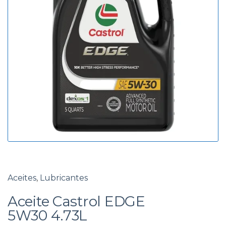
g
d
o
a
r
í
a
Aceites
,
Lubricantes
Aceite Castrol EDGE
5W30 4.73L