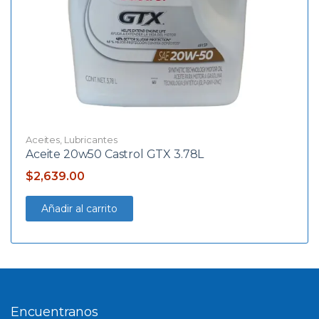
Aceites
,
Lubricantes
Aceite 20w50 Castrol GTX 3.78L
$
2,639.00
Añadir al carrito
Encuentranos