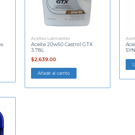
Aceites
,
Lubricantes
Acei
os
Aceite 20w50 Castrol GTX
Ace
3.78L
SYN
$
2,639.00
L
Añadir al carrito