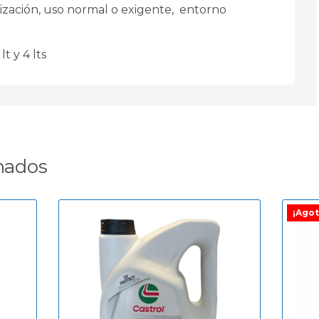
ización, uso normal o exigente, entorno
lt y 4 lts
nados
¡Agot