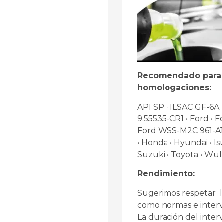
Recomendado para v
homologaciones:
API SP • ILSAC GF-6A •
9.55535-CR1 • Ford •
Ford WSS-M2C 961-A1
• Honda • Hyundai • Isu
Suzuki • Toyota • Wul
Rendimiento:
Sugerimos respetar la
como normas e interv
La duración del inte