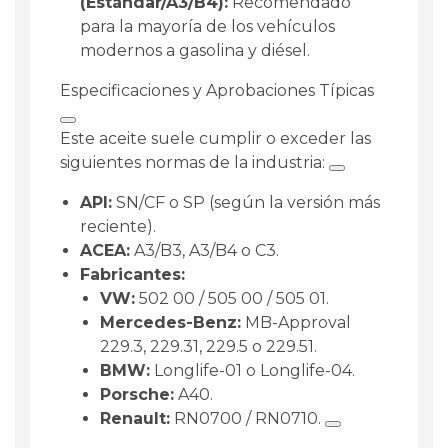
(Estándar/A3/B4):
Recomendado
para la mayoría de los vehículos
modernos a gasolina y diésel.
Especificaciones y Aprobaciones Típicas
Este aceite suele cumplir o exceder las
siguientes normas de la industria:
API:
SN/CF o SP (según la versión más
reciente).
ACEA:
A3/B3, A3/B4 o C3.
Fabricantes:
VW:
502 00 / 505 00 / 505 01.
Mercedes-Benz:
MB-Approval
229.3, 229.31, 229.5 o 229.51.
BMW:
Longlife-01 o Longlife-04.
Porsche:
A40.
Renault:
RN0700 / RN0710.