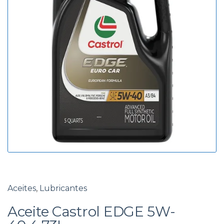
g
d
o
a
r
í
a
Aceites
,
Lubricantes
Aceite Castrol EDGE 5W-