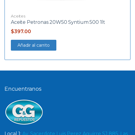
Aceites
Aceite Petronas 20W50 Syntium 500 1lt
$
397.00
Añadir al carrito
Encuentranos
Local 1:
Av. Sacerdote Luis Perez Aguirre SJ 885, Las