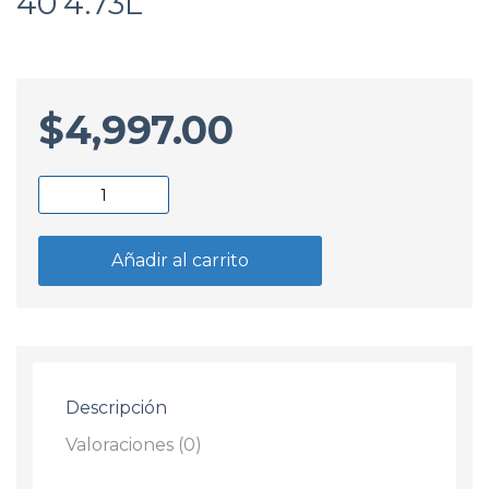
40 4.73L
$
4,997.00
Aceite
Castrol
EDGE
Añadir al carrito
5W-
40 4.73L
cantidad
Descripción
Valoraciones (0)