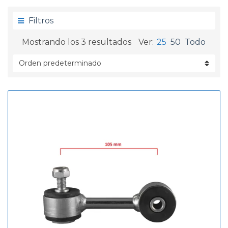
g
d
o
a
Filtros
r
í
Mostrando los 3 resultados
Ver:
25
50
Todo
a