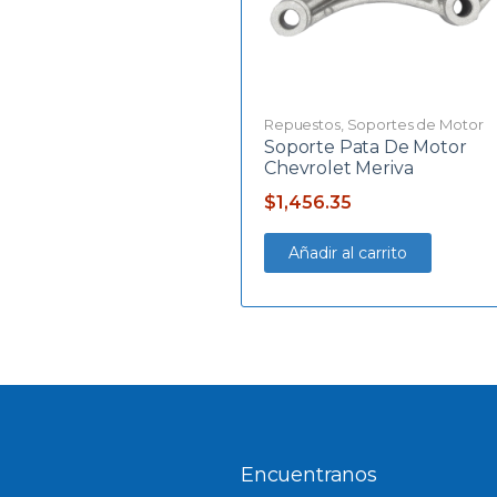
Repuestos
,
Soportes de Motor
Soporte Pata De Motor
Chevrolet Meriva
$
1,456.35
Añadir al carrito
Encuentranos