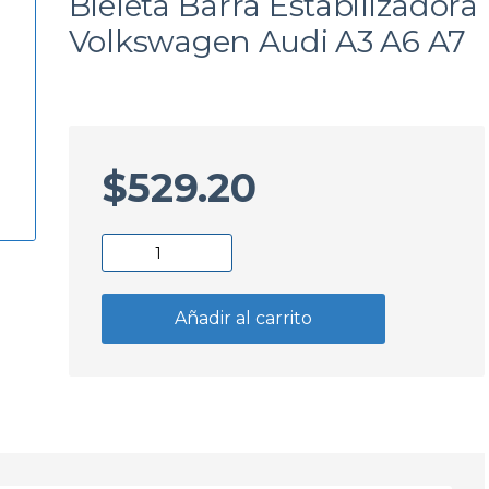
Bieleta Barra Estabilizadora
a
Volkswagen Audi A3 A6 A7
$
529.20
Bieleta
Barra
Estabilizadora
Añadir al carrito
Volkswagen
Audi
A3
A6
A7
cantidad