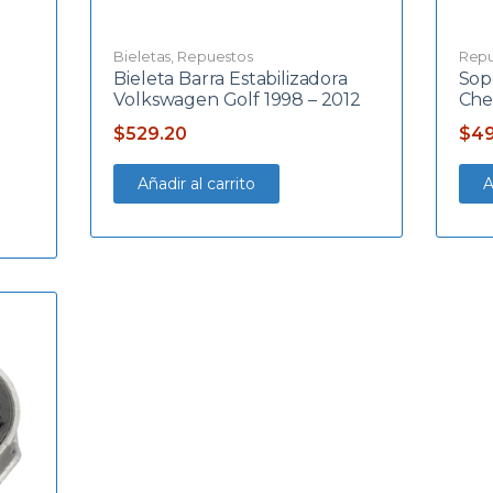
Bieletas
,
Repuestos
Repu
Bieleta Barra Estabilizadora
Sop
–
Volkswagen Golf 1998 – 2012
Che
$
529.20
$
49
Añadir al carrito
A